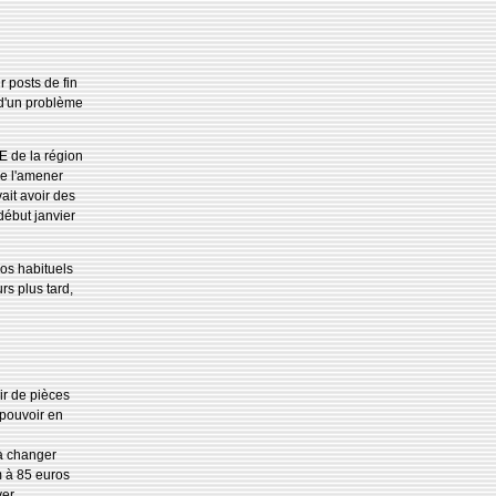
 posts de fin
 d'un problème
E de la région
de l'amener
ait avoir des
ébut janvier
os habituels
urs plus tard,
ir de pièces
 pouvoir en
t à changer
m à 85 euros
er.