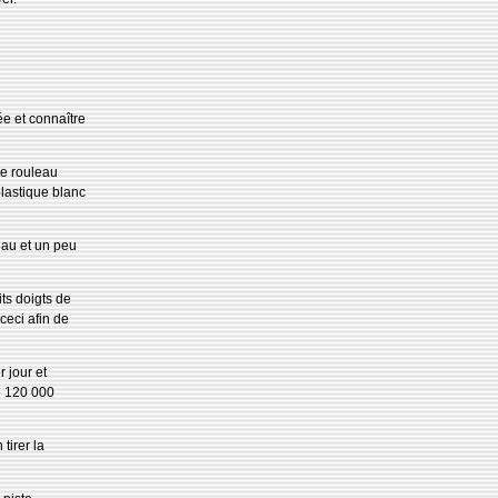
e et connaître
le rouleau
plastique blanc
eau et un peu
its doigts de
ceci afin de
 jour et
e 120 000
tirer la