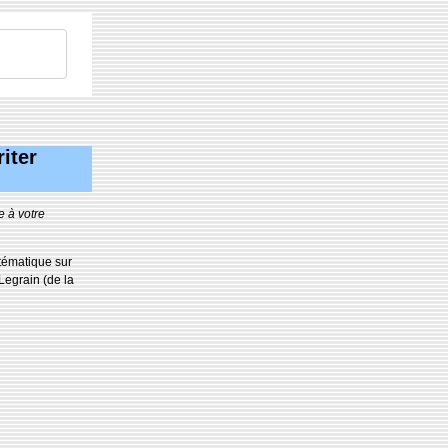
iter
e à votre
stématique sur
Legrain (de la