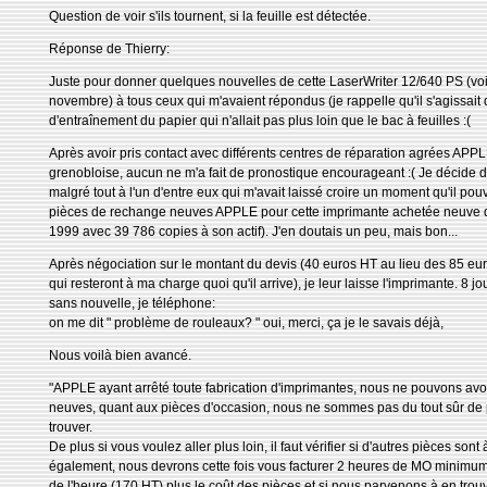
Question de voir s'ils tournent, si la feuille est détectée.
Réponse de Thierry:
Juste pour donner quelques nouvelles de cette LaserWriter 12/640 PS (voir
novembre) à tous ceux qui m'avaient répondus (je rappelle qu'il s'agissait
d'entraînement du papier qui n'allait pas plus loin que le bac à feuilles :(
Après avoir pris contact avec différents centres de réparation agrées APPL
grenobloise, aucun ne m'a fait de pronostique encourageant :( Je décide 
malgré tout à l'un d'entre eux qui m'avait laissé croire un moment qu'il pouv
pièces de rechange neuves APPLE pour cette imprimante achetée neuve d
1999 avec 39 786 copies à son actif). J'en doutais un peu, mais bon...
Après négociation sur le montant du devis (40 euros HT au lieu des 85 eur
qui resteront à ma charge quoi qu'il arrive), je leur laisse l'imprimante. 8 jo
sans nouvelle, je téléphone:
on me dit " problème de rouleaux? " oui, merci, ça je le savais déjà,
Nous voilà bien avancé.
"APPLE ayant arrêté toute fabrication d'imprimantes, nous ne pouvons avo
neuves, quant aux pièces d'occasion, nous ne sommes pas du tout sûr de
trouver.
De plus si vous voulez aller plus loin, il faut vérifier si d'autres pièces son
également, nous devrons cette fois vous facturer 2 heures de MO minimu
de l'heure (170 HT) plus le coût des pièces et si nous parvenons à en trouv