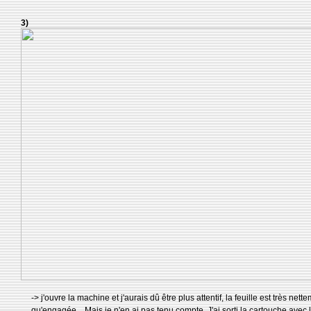
3)
-> j'ouvre la machine et j'aurais dû être plus attentif, la feuille est très nett
qu'engagée... Mais je n'en ai pas tenu compte. J'ai sorti la cartouche avec l