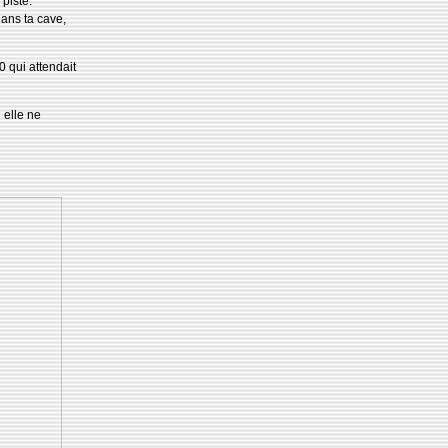
piste.
ans ta cave,
0 qui attendait
 elle ne