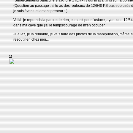
Remerciements particuliers à André STERPIN qui m'avait mis sur la bonne 
(Question au passage : si tu as des rouleaux de 12/640 PS pas trop usés d
je suis éventuellement preneur :-)
Voilà, je reprends la parole de rien, et merci pour l'astuce, ayant une 12/64
dans ma cave que j'ai le temps/courage de m'en occuper.
-> allez, je la remonte, je vais faire des photos de la manipulation, même si
résout rien chez moi...
1)