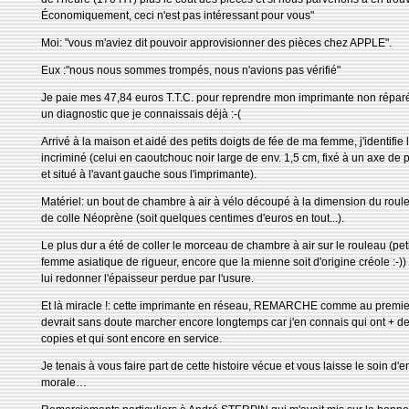
Économiquement, ceci n'est pas intéressant pour vous"
Moi: "vous m'aviez dit pouvoir approvisionner des pièces chez APPLE".
Eux :"nous nous sommes trompés, nous n'avions pas vérifié"
Je paie mes 47,84 euros T.T.C. pour reprendre mon imprimante non réparé
un diagnostic que je connaissais déjà :-(
Arrivé à la maison et aidé des petits doigts de fée de ma femme, j'identifie 
incriminé (celui en caoutchouc noir large de env. 1,5 cm, fixé à un axe de 
et situé à l'avant gauche sous l'imprimante).
Matériel: un bout de chambre à air à vélo découpé à la dimension du roul
de colle Néoprène (soit quelques centimes d'euros en tout...).
Le plus dur a été de coller le morceau de chambre à air sur le rouleau (pet
femme asiatique de rigueur, encore que la mienne soit d'origine créole :-)) 
lui redonner l'épaisseur perdue par l'usure.
Et là miracle !: cette imprimante en réseau, REMARCHE comme au premier
devrait sans doute marcher encore longtemps car j'en connais qui ont + d
copies et qui sont encore en service.
Je tenais à vous faire part de cette histoire vécue et vous laisse le soin d'en 
morale…