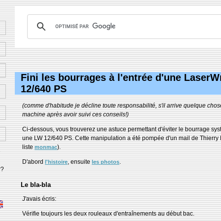
Fini les bourrages à l'entrée d'une LaserWr
12/640 PS
(comme d'habitude je décline toute responsabilité, s'il arrive quelque chos
machine après avoir suivi ces conseils!)
Ci-dessous, vous trouverez une astuce permettant d'éviter le bourrage sy
une LW 12/640 PS. Cette manipulation a été pompée d'un mail de Thierry 
liste
).
monmac
e
D'abord
, ensuite
.
l'histoire
les photos
r?
Le bla-bla
J'avais écris:
Vérifie toujours les deux rouleaux d'entraînements au début bac.