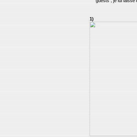
"guests", je lui laisse
1)