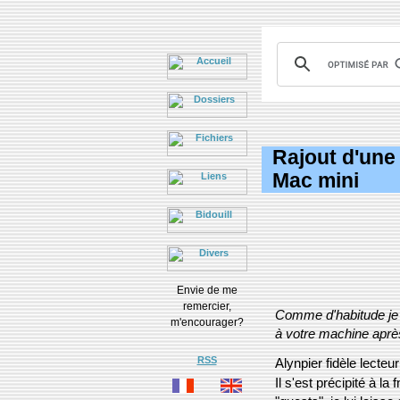
Rajout d'une 
Mac mini
Envie de me
remercier,
Comme d'habitude je d
m'encourager?
à votre machine après
RSS
Alynpier fidèle lecteu
Il s'est précipité à l