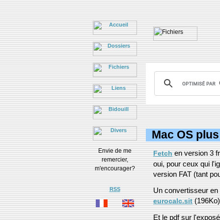
Mac OS plus 
Envie de me
en version 3 f
Fetch
remercier,
oui, pour ceux qui l'i
m'encourager?
version FAT (tant p
RSS
Un convertisseur en
(196Ko)
eurocalc.sit
Et le pdf sur l'expo