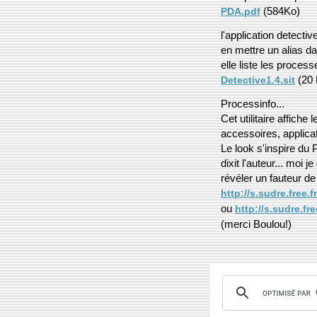
(584Ko)
PDA.pdf
l'application detectiv
en mettre un alias d
elle liste les proces
(20 
Detective1.4.sit
Processinfo...
Cet utilitaire affic
accessoires, applicat
Le look s'inspire d
dixit l'auteur... moi 
révéler un fauteur de 
http://s.sudre.free.
ou
http://s.sudre.fr
(merci Boulou!)