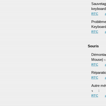
Sauvetage
keyboard)
RTC
Problème 
Keyboard
RTC
Souris
Démontag
Mouse)
RTC
Réparati
RTC
Autre mét
:
RTC