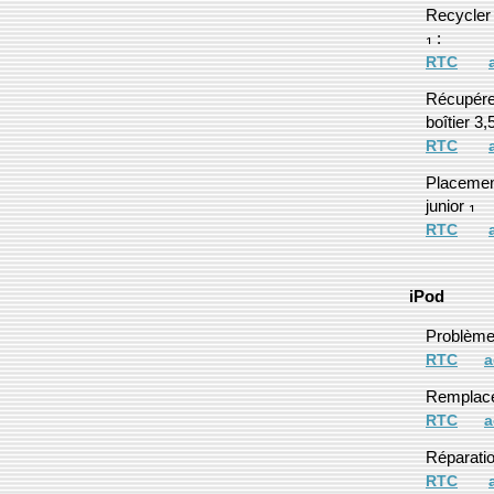
Recycler
:
RTC
Récupérer
boîtier 3
RTC
Placement
junior
RTC
iPod
Problème
RTC
a
Remplace
RTC
a
Réparatio
RTC