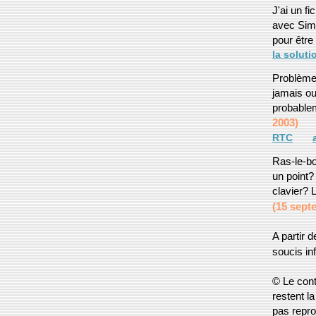
J'ai un f
avec Simp
pour être
la soluti
Problème 
jamais ou
probablem
2003)
RTC
Ras-le-bo
un point?
clavier? 
(15 sept
A partir 
soucis in
© Le cont
restent l
pas repro