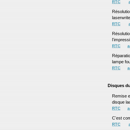
RTC
Résolutio
laserwrit
RTC
Résoluti
l'impress
RTC
a
Réparatio
lampe fo
RTC
a
Disques d
Remise en
disque la
RTC
a
C'est co
RTC