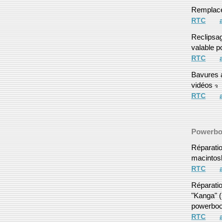
Remplace
RTC
Reclipsag
valable 
RTC
Bavures a
vidéos
RTC
Powerbo
Réparatio
macintos
RTC
Réparati
"Kanga" 
powerbo
RTC