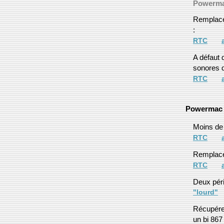
Powerma
Remplace
:
RTC
A défaut 
sonores 
RTC
Powermac
Moins de 
RTC
Remplace
RTC
Deux pér
"lourd"
Récupérer
un bi 8