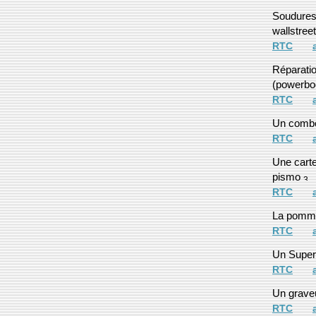
Soudures
wallstree
RTC
Réparatio
(powerbo
RTC
Un comb
RTC
Une carte
pismo
RTC
La pomme
RTC
Un Superd
RTC
Un grave
RTC