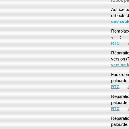
IBook pa
Astuce po
d'ibook, d
une seul
Remplacer
:
RTC
Réparati
version (
version 
Faux-cont
palourde
RTC
Réparatio
palourde 2
RTC
Réparatio
palourde, 