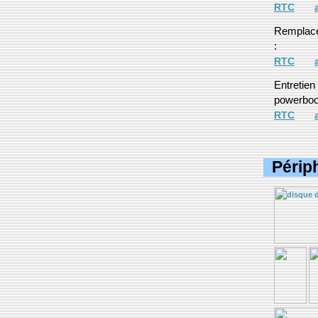
RTC
Remplace
:
RTC
Entretien
powerboo
RTC
Périp