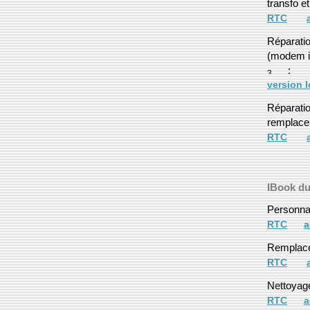
transfo e
RTC
Réparatio
(modem in
:
version 
Réparatio
remplace
RTC
IBook d
Personna
RTC
a
Remplace
RTC
Nettoyage
RTC
a