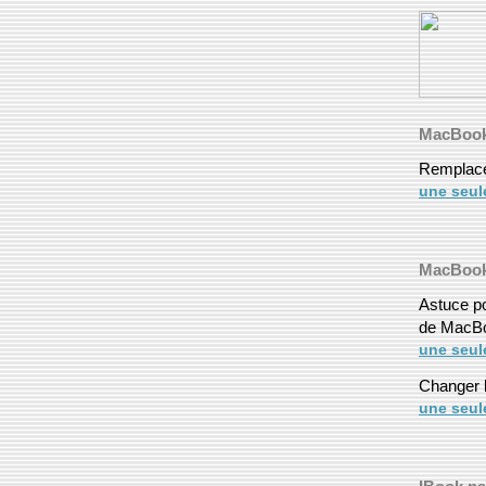
MacBoo
Remplace
une seul
MacBook
Astuce po
de MacB
une seul
Changer 
une seul