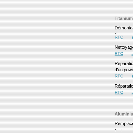
Titanium
Démontage
RTC
Nettoyag
RTC
Réparatio
d'un powe
RTC
Réparatio
RTC
Alumini
Remplace
: