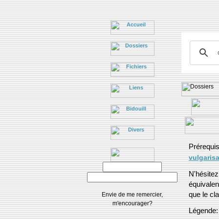
Prérequi
vulgarisa
N'hésite
équivalen
que le cl
Envie de me remercier,
m'encourager?
Légende: