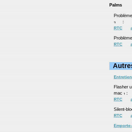
Palms
Problème
:
RTC
Problème
RTC
Autr
Entretie
Flasher 
mac
:
RTC
Silent-bl
RTC
Emporte-