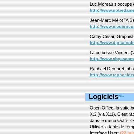
Luc Moreau s'occupe d
http://www.notredam
Jean-Marc Mélot "A Be
http://www.moderncu
Cathy César, Graphiste
http://www.digitalre
Là ou bosse Vincent (V
http://www.abysscomp
Raphael Demaret, pho
http://www.raphaelde
Logiciels
Open Office, la suite 
X.3 (via X11). C'est rap
dans le menu Outils -
Utiliser la table de r
Interface User:
(22 jui