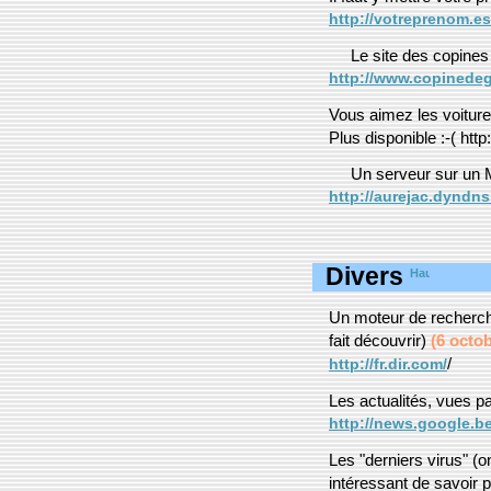
http://votreprenom.es
Le site des copines
http://www.copinede
Vous aimez les voiture
Plus disponible :-( ht
Un serveur sur un M
http://aurejac.dyndns
Divers
Un moteur de recherch
fait découvrir)
(6 octo
/
http://fr.dir.com/
Les actualités, vues p
http://news.google.be
Les "derniers virus" (o
intéressant de savoir 