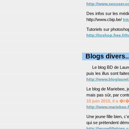
http://www.secuser.c
Des infos sur les médic
http://www.cbip.be/
htt
Tutoriels sur photosh
http://toshop.free.fr/
Blogs divers.
Le blog BD de Laurel
puis les illus sont fait
http://www.bloglaurel
Le blog de Mariebee, j
mais pas sûr, par contr
15 juin 2010, il a �t
http://www.mariebee.f
Une jeune fille bien, c
qui se prétendent démo
http://jeunefillebien