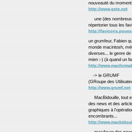
nouveauté du moment:
http://www.gete.net
une (des nombreuses
répertorier tous les fa
http://favicons.poues
un grumfeur, Fabien qui
monde macintosh, méth
diverses... le genre de
mien :-) (à quand un fa
http://www.macformat
-> le GRUMF
(GRoupe des Utilisat
http://www.grumf.net
MacBidouille, tout es
des news et des article
graphiques à l'opérati
encombrants...
http://www.macbidoui
mac4ever des news e