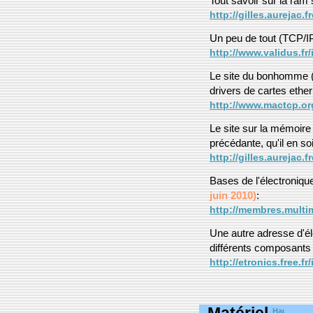
Tout savoir sur la ram
http://gilles.aurejac.
Un peu de tout (TCP/I
http://www.validus.fr
Le site du bonhomme (G
drivers de cartes ether
http://www.mactcp.or
Le site sur la mémoire 
précédante, qu'il en soi
http://gilles.aurejac.
Bases de l'électroniqu
juin 2010)
:
http://membres.mult
Une autre adresse d'él
différents composant
http://etronics.free.f