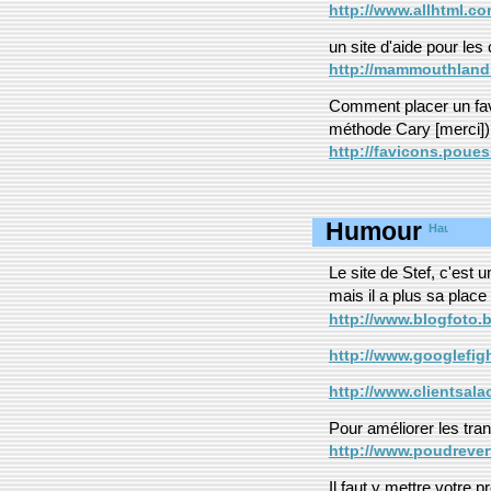
http://www.allhtml.co
un site d'aide pour les
http://mammouthland.f
Comment placer un favi
méthode Cary [merci]
http://favicons.poues
Humour
Le site de Stef, c'est u
mais il a plus sa place i
http://www.blogfoto.b
http://www.googlefig
http://www.clientsal
Pour améliorer les tra
http://www.poudrever
Il faut y mettre votre