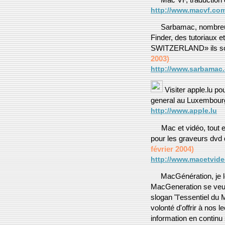
http://www.macvf.com
Sarbamac, nombreuse
Finder, des tutoriaux 
SWITZERLAND» ils sont 
2003)
http://www.sarbamac.
Visiter apple.lu p
general au Luxembourg, 
http://www.apple.lu
Mac et vidéo, tout e
pour les graveurs dvd 
février 2004)
http://www.macetvid
MacGénération, je le
MacGeneration se veut
slogan "l'essentiel du 
volonté d'offrir à nos 
information en continu 