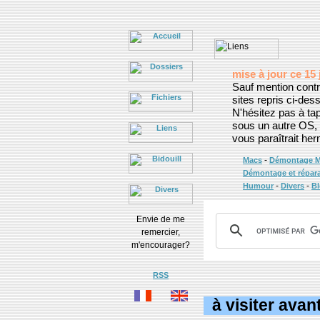
mise à jour ce 15 
Sauf mention contr
sites repris ci-de
N'hésitez pas à t
sous un autre OS, 
vous paraîtrait her
-
Macs
Démontage 
Démontage et répara
-
-
Humour
Divers
B
Envie de me
remercier,
m'encourager?
RSS
à visiter avant