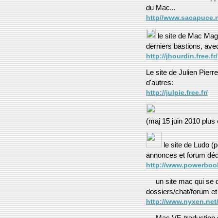
du Mac...
http//www.sacapuce.n
le site de Mac Mag'
derniers bastions, ave
http://jhourdin.free.fr/
Le site de Julien Pierr
d'autres:
http://julpie.free.fr/
(maj 15 juin 2010 plus
le site de Ludo (
annonces et forum déd
http://www.powerboo
un site mac qui se 
dossiers/chat/forum e
http://www.nyxen.net
Mac VF, traduction 