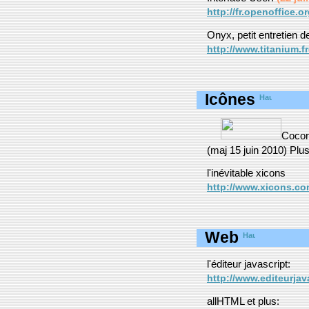
http://fr.openoffice.
Onyx, petit entretien
http://www.titanium.fr
Icônes
Cocor
(maj 15 juin 2010) Plus
l'inévitable xicons
http://www.xicons.co
Web
l'éditeur javascript:
http://www.editeurja
allHTML et plus: