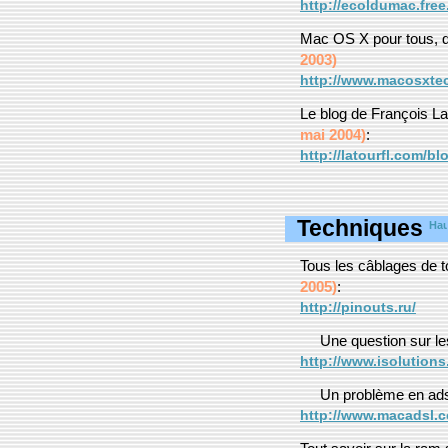
http://ecoldumac.free
Mac OS X pour tous, dé
2003)
http://www.macosxte
Le blog de François La
mai 2004)
:
http://latourfl.com/b
Techniques
Tous les câblages de 
2005)
:
http://pinouts.ru/
Une question sur le
http://www.isolutions
Un problème en adsl
http://www.macadsl.