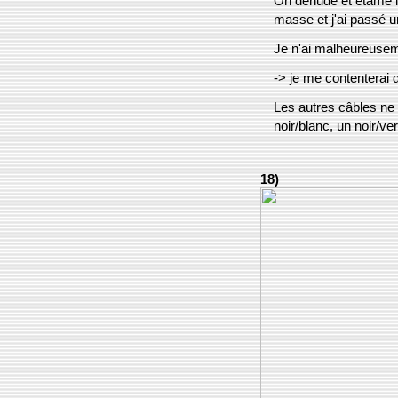
On dénude et étame le
masse et j'ai passé u
Je n'ai malheureuseme
-> je me contenterai 
Les autres câbles ne s
noir/blanc, un noir/ver
18)