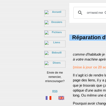
Réparation d
comme d'habitude je d
à votre machine après
(mise à jour ce 20 a
Envie de me
Il s'agit ici de rendr
remercier,
page des liens, il y a
m'encourager?
que je trouvais que ça
optique d'une autre m
RSS
long. Ou même une 
Pourquoi avoir changé