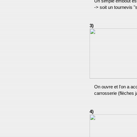
Un simple embout est 
-> soit un tournevis 
3)
On ouvre et l'on a ac
carrosserie (flèches 
4)