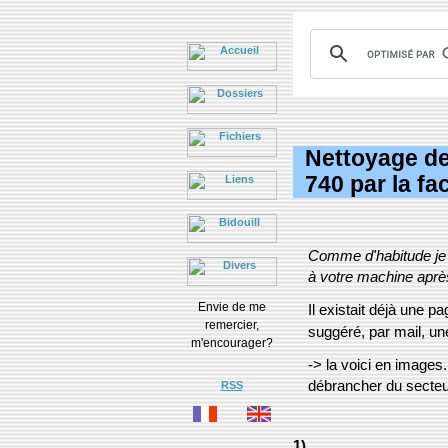
Nettoyage de
740 par la fa
Comme d'habitude je d
à votre machine après
Envie de me
Il existait déjà une p
remercier,
suggéré, par mail, un
m'encourager?
-> la voici en image
débrancher du secteur,
RSS
1)