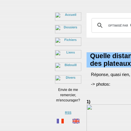
Quelle distan
des plateaux
Réponse, quasi rien, 
-> photos:
Envie de me
remercier,
m'encourager?
1)
RSS