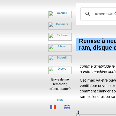
Remise à neuf
ram, disque d
comme d'habitude je d
à votre machine après
Envie de me
Cet imac va être ouver
remercier,
ventilateur devenu e
m'encourager?
comment changer son 
ram et l'endroit où se
RSS
1)