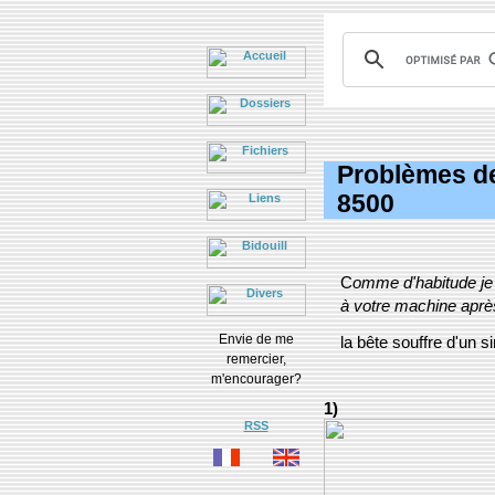
Problèmes de
8500
C
omme d'habitude je d
à votre machine après
Envie de me
la bête souffre d'un s
remercier,
m'encourager?
1)
RSS