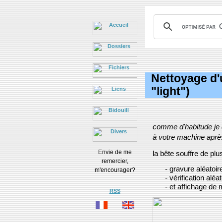
Nettoyage d'
"light")
comme d'habitude je d
à votre machine après
Envie de me
la bête souffre de pl
remercier,
- gravure aléatoir
m'encourager?
- vérification aléat
- et affichage de
RSS