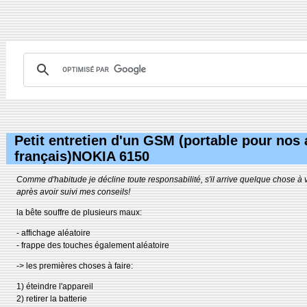
Petit entretien d'un GSM (portable pour nos
français)NOKIA 6150
Comme d'habitude je décline toute responsabilité, s'il arrive quelque chose à
après avoir suivi mes conseils!
la bête souffre de plusieurs maux:
- affichage aléatoire
- frappe des touches également aléatoire
-> les premières choses à faire:
1) éteindre l'appareil
2) retirer la batterie