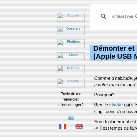
Démonter et 
(Apple USB M
Comme d'habitude, je 
à votre machine après
Envie de me
Pourquoi?
remercier,
Ben, le
qui s'é
clavier
m'encourager?
s'agit donc d'un buveu
RSS
Son déplacement est
-> il est temps de fai