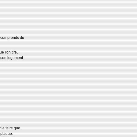
je comprends du
e l'on tire,
e son logement.
 le faire que
 plaque.