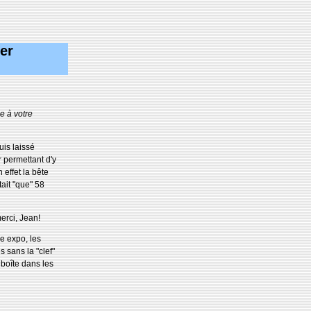
er
e à votre
is laissé
er permettant d'y
effet la bête
tait "que" 58
erci, Jean!
le expo, les
s sans la "clef"
boîte dans les