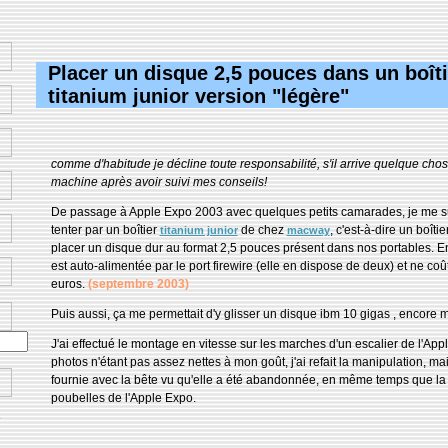
Placer un disque 2,5 pouces dans un boîti
titanium junior version "légère"
comme d'habitude je décline toute responsabilité, s'il arrive quelque chos
machine après avoir suivi mes conseils!
De passage à Apple Expo 2003 avec quelques petits camarades, je me su
tenter par un boîtier
de chez
, c'est-à-dire un boîti
titanium junior
macway
placer un disque dur au format 2,5 pouces présent dans nos portables. En 
est auto-alimentée par le port firewire (elle en dispose de deux) et ne coû
euros.
(septembre 2003)
Puis aussi, ça me permettait d'y glisser un disque ibm 10 gigas , encore m
J'ai effectué le montage en vitesse sur les marches d'un escalier de l'App
photos n'étant pas assez nettes à mon goût, j'ai refait la manipulation, mai
fournie avec la bête vu qu'elle a été abandonnée, en même temps que la 
poubelles de l'Apple Expo.
e