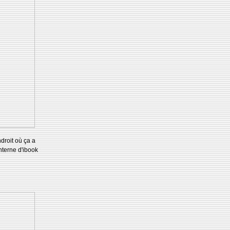
droit où ça a
nterne d'ibook