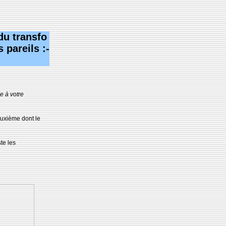
du transfo
 pareils :-
e à votre
deuxième dont le
te les