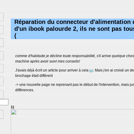
Réparation du connecteur d'alimentation 
d'un ibook palourde 2, ils ne sont pas tous
(
comme d'habitude je décline toute responsabilité, s'il arrive quelque chos
machine après avoir suivi mes conseils!
J'avais déjà écrit un article pour arriver à cela
. Mais j'en ai croisé un 
ici
brochage était différent
-> une nouvelle page ne reprenant pas le début de l'intervention, mais jus
différences.
1)
e