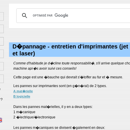
D�pannage - entretien d'imprimantes (jet
et laser)
Comme d'habitude je d�cline toute responsabilit�, s'il arrive quelque ch
machine apr�s avoir suivi ces conseils!
Cette page est une �bauche qui devrait s'�toffer au fur et � mesure.
Les pannes sur imprimantes sont (en g�n�ral) de 2 types.
e
A mat�rielle
B logicielle
r?
Dans les pannes mat�rielles, il y en a deux types:
1 m�canique
2 �lectrique/�lectronique
Les pannes m�caniques se divisent �galement en deux: