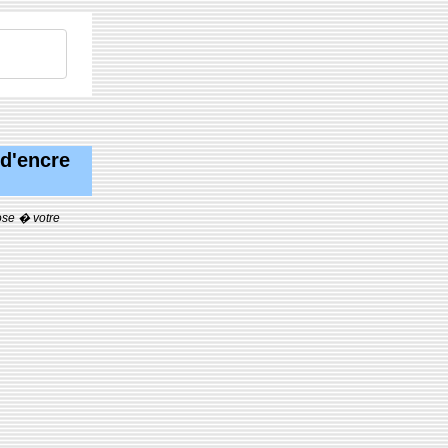
 d'encre
ose � votre