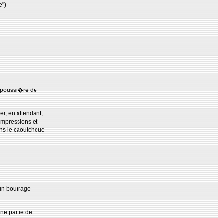
e")
e poussi�re de
r, en attendant,
'impressions et
ans le caoutchouc
'un bourrage
ne partie de