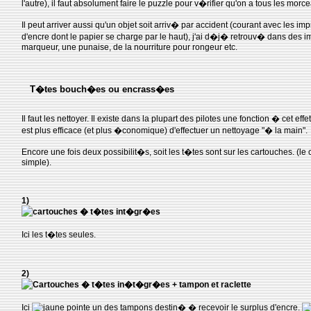
l'autre), il faut absolument faire le puzzle pour v�rifier qu'on a tous les morc
Il peut arriver aussi qu'un objet soit arriv� par accident (courant avec les imp
d'encre dont le papier se charge par le haut), j'ai d�j� retrouv� dans des 
marqueur, une punaise, de la nourriture pour rongeur etc.
T�tes bouch�es ou encrass�es
Il faut les nettoyer. Il existe dans la plupart des pilotes une fonction � cet effe
est plus efficace (et plus �conomique) d'effectuer un nettoyage "� la main".
Encore une fois deux possibilit�s, soit les t�tes sont sur les cartouches. (le 
simple).
1)
Ici les t�tes seules.
2)
Ici
pointe un des tampons destin� � recevoir le surplus d'encre.