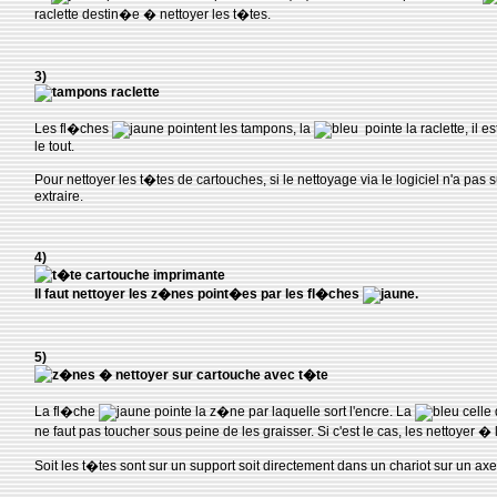
raclette destin�e � nettoyer les t�tes.
3)
Les fl�ches
pointent les tampons, la
pointe la raclette, il e
le tout.
Pour nettoyer les t�tes de cartouches, si le nettoyage via le logiciel n'a pas suff
extraire.
4)
Il faut nettoyer les z�nes point�es par les fl�ches
.
5)
La fl�che
pointe la z�ne par laquelle sort l'encre. La
celle 
ne faut pas toucher sous peine de les graisser. Si c'est le cas, les nettoyer � l
Soit les t�tes sont sur un support soit directement dans un chariot sur un ax