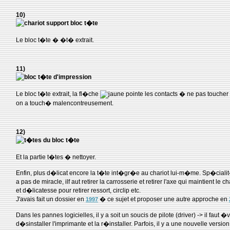
10)
Le bloc t�te � �t� extrait.
11)
Le bloc t�te extrait, la fl�che
pointe les contacts � ne pas toucher 
on a touch� malencontreusement.
12)
Et la partie t�tes � nettoyer.
Enfin, plus d�licat encore la t�te int�gr�e au chariot lui-m�me. Sp�cialit�
a pas de miracle, ilf aut retirer la carrosserie et retirer l'axe qui maintient le
et d�licatesse pour retirer ressort, circlip etc.
J'avais fait un dossier en
� ce sujet et proposer une autre approche en
1997
Dans les pannes logicielles, il y a soit un soucis de pilote (driver) -> il faut 
d�sinstaller l'imprimante et la r�installer. Parfois, il y a une nouvelle version