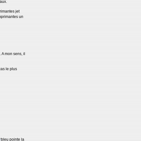
eaux.
rimantes jet
imprimantes un
t. A mon sens, il
cas le plus
pointe la