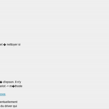
et � nettoyer si
 d'epson. Il n'y
 chariot -> m�thode
.
2008
�ventuellement
 du driver qui