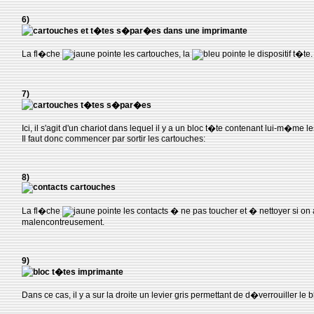
6)
La fl�che
pointe les cartouches, la
pointe le dispositif t�te.
7)
Ici, il s'agit d'un chariot dans lequel il y a un bloc t�te contenant lui-m�me l
Il faut donc commencer par sortir les cartouches:
8)
La fl�che
pointe les contacts � ne pas toucher et � nettoyer si on
malencontreusement.
9)
Dans ce cas, il y a sur la droite un levier gris permettant de d�verrouiller le b