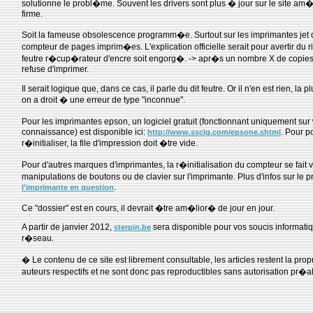
solutionne le probl�me. Souvent les drivers sont plus � jour sur le site am�
firme.
Soit la fameuse obsolescence programm�e. Surtout sur les imprimantes jet d'
compteur de pages imprim�es. L'explication officielle serait pour avertir du r
feutre r�cup�rateur d'encre soit engorg�. -> apr�s un nombre X de copies
refuse d'imprimer.
Il serait logique que, dans ce cas, il parle du dit feutre. Or il n'en est rien, la 
on a droit � une erreur de type "inconnue".
Pour les imprimantes epson, un logiciel gratuit (fonctionnant uniquement s
connaissance) est disponible ici:
. Pour p
http://www.ssclg.com/epsone.shtml
r�initialiser, la file d'impression doit �tre vide.
Pour d'autres marques d'imprimantes, la r�initialisation du compteur se fait 
manipulations de boutons ou de clavier sur l'imprimante. Plus d'infos sur le p
.
l'imprimante en question
Ce "dossier" est en cours, il devrait �tre am�lior� de jour en jour.
A partir de janvier 2012,
sera disponible pour vos soucis informati
sterpin.be
r�seau.
� Le contenu de ce site est librement consultable, les articles restent la pro
auteurs respectifs et ne sont donc pas reproductibles sans autorisation pr�a