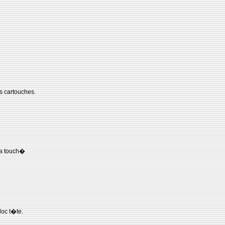
es cartouches.
 a touch�
loc t�te.