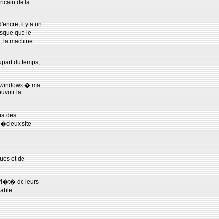
ricain de la
encre, il y a un
isque que le
, la machine
plupart du temps,
ur windows � ma
ouvoir la
via des
r�cieux site
ques et de
pri�t� de leurs
lable.