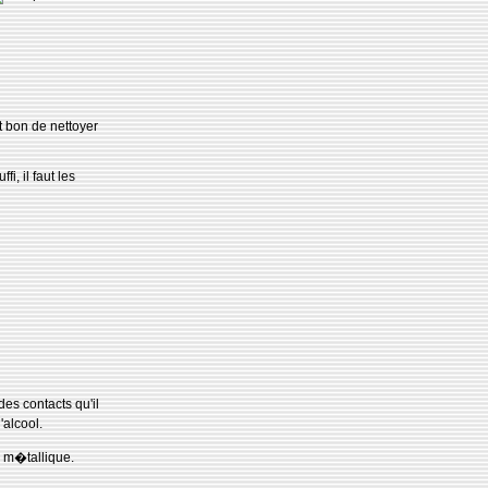
st bon de nettoyer
i, il faut les
des contacts qu'il
'alcool.
e m�tallique.