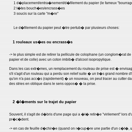
1 d�placement/entra�nement/d�filement du papier (le fameux "bourrag
2 t�tes bouch�es/encrass�es
3 soucis sur la carte "m�re"
Le d�filement du papier peut �tre pertub� par plusieurs choses:
1 rouleaux us�es ou encrass�s
-> le plus simple est de retirer la pellicule de colophane (un conglom�rat d
papier et de colle) avec un coton imbib� d'alcool isopropylique.
Dans les cas extr�mes, un remplacement du rouleau de prise est � envisage
s'il s'agit d'un rouleau qui a perdu son relief suite � un tr�s grand nombre d
qu'on n'a pas acc�s (rapidement) � un nouveau, on peut tracer au cutter d
des stries en oblique dans le sens oppos� � la prise.
2 �l�ments sur le trajet du papier
Souvent, il s'agit de d�bris d'une page qui a �t� retir�e "virilement" lors d
pr�c�dent.
-> en cas de feuille d�chir�e (quand on r�cup�re une partie d'un c�t�, u